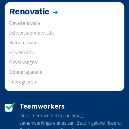
Renovatie
Gevelrenovatie
Schoorsteenrenovatie
Betonrenovatie
Gevelisolatie
Gevel voegen
Scheurreparatie
Impregneren
Teamworkers
Onze medewerkers gaan graag
samenwerkingsrelaties aan. Ze zijn gekwalificeerd,