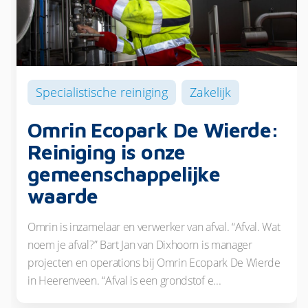
Specialistische reiniging
Zakelijk
Omrin Ecopark De Wierde:
Reiniging is onze
gemeenschappelijke
waarde
Omrin is inzamelaar en verwerker van afval. “Afval. Wat
noem je afval?” Bart Jan van Dixhoorn is manager
projecten en operations bij Omrin Ecopark De Wierde
in Heerenveen. “Afval is een grondstof e...