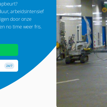
apbeurt?
uur, arbeidsintensief
nigen door onze
n no time weer fris.
24/7