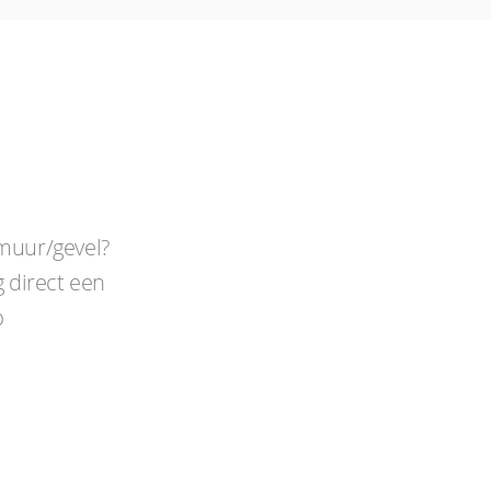
muur/gevel?
 direct een
p