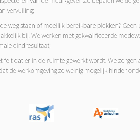
nspecteren van de muur/gevel. Zo bepalen we de ge
 vervuiling;
 de weg staan of moeilijk bereikbare plekken? Gee
akkelijk bij. We werken met gekwalificeerde medewe
ale eindresultaat;
t feit dat er in de ruimte gewerkt wordt. We zorgen a
dat de werkomgeving zo weinig mogelijk hinder on