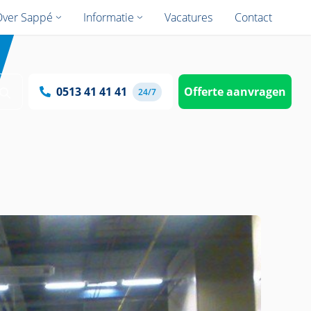
Over Sappé
Informatie
Vacatures
Contact
0513 41 41 41
Offerte aanvragen
24/7