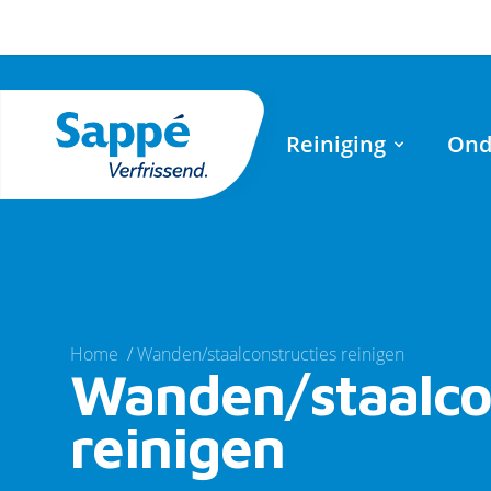
Reiniging
Ond
Home
/
Wanden/staalconstructies reinigen
Wanden/staalco
reinigen