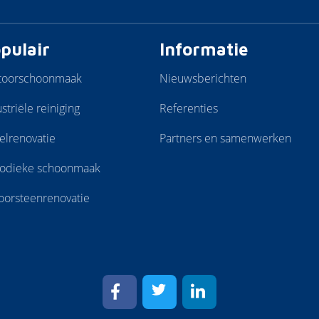
pulair
Informatie
toorschoonmaak
Nieuwsberichten
striële reiniging
Referenties
elrenovatie
Partners en samenwerken
iodieke schoonmaak
oorsteenrenovatie