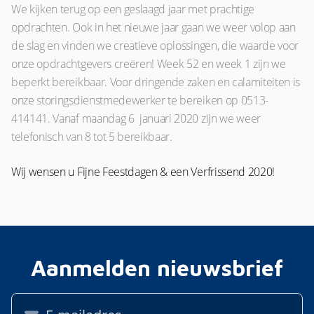
We kijken terug op een geslaagd jaar met prachtige
opdrachten. Ook in het nieuwe jaar gaan we weer volop aan
de slag en vinden we creatieve oplossingen, die waarde voor
onze opdrachtgevers creëren! Week 52 en week 1 zijn we
beperkt bereikbaar. Voor dringende zaken en calamiteiten is
onze storingsdienstmedewerker te bereiken op 0513-
414141. Vanaf maandag 6 januari 2020 zijn we weer
telefonisch van 8 tot 5 bereikbaar.
Wij wensen u Fijne Feestdagen & een Verfrissend 2020!
Aanmelden nieuwsbrief